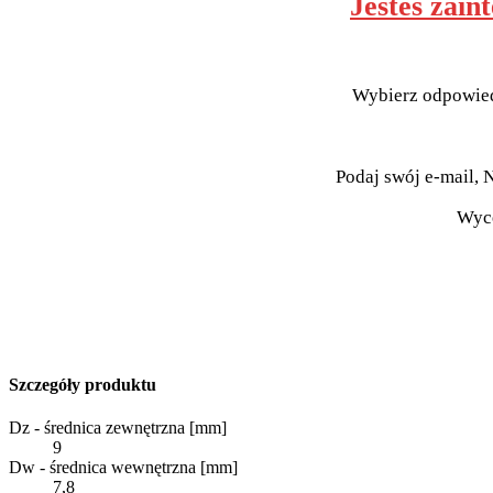
Jesteś zain
Wybierz odpowiedn
Podaj swój e-mail, N
Wyce
Szczegóły produktu
Dz - średnica zewnętrzna [mm]
9
Dw - średnica wewnętrzna [mm]
7,8