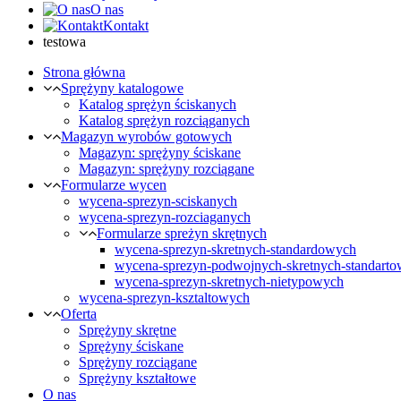
O nas
Kontakt
testowa
Strona główna
Sprężyny katalogowe
Katalog sprężyn ściskanych
Katalog sprężyn rozciąganych
Magazyn wyrobów gotowych
Magazyn: sprężyny ściskane
Magazyn: sprężyny rozciągane
Formularze wycen
wycena-sprezyn-sciskanych
wycena-sprezyn-rozciaganych
Formularze spreżyn skrętnych
wycena-sprezyn-skretnych-standardowych
wycena-sprezyn-podwojnych-skretnych-standart
wycena-sprezyn-skretnych-nietypowych
wycena-sprezyn-ksztaltowych
Oferta
Sprężyny skrętne
Sprężyny ściskane
Sprężyny rozciągane
Sprężyny kształtowe
O nas