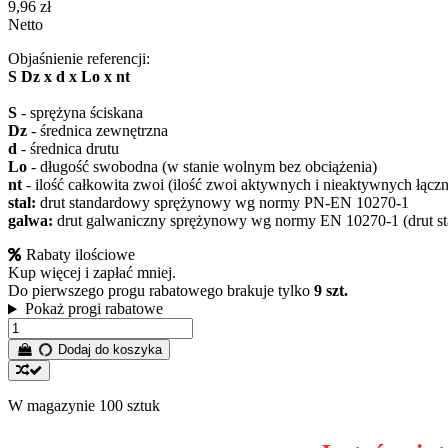
9,96 zł
Netto
Objaśnienie referencji:
S Dz x d x Lo x nt
S
- sprężyna ściskana
Dz
- średnica zewnętrzna
d
- średnica drutu
Lo
- długość swobodna (w stanie wolnym bez obciążenia)
nt
- ilość całkowita zwoi (ilość zwoi aktywnych i nieaktywnych łączn
stal:
drut standardowy sprężynowy wg normy PN-EN 10270-1
galwa:
drut galwaniczny sprężynowy wg normy EN 10270-1 (drut st
Rabaty ilościowe
Kup więcej i zapłać mniej.
Do pierwszego progu rabatowego brakuje tylko
9 szt.
Pokaż progi rabatowe
Dodaj do koszyka
W magazynie
100 sztuk