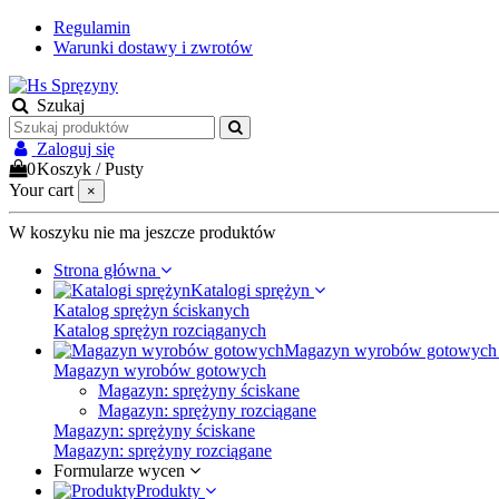
Regulamin
Warunki dostawy i zwrotów
Szukaj
Zaloguj się
0
Koszyk
/
Pusty
Your cart
×
W koszyku nie ma jeszcze produktów
Strona główna
Katalogi sprężyn
Katalog sprężyn ściskanych
Katalog sprężyn rozciąganych
Magazyn wyrobów gotowyc
Magazyn wyrobów gotowych
Magazyn: sprężyny ściskane
Magazyn: sprężyny rozciągane
Magazyn: sprężyny ściskane
Magazyn: sprężyny rozciągane
Formularze wycen
Produkty