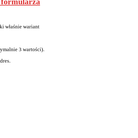
z formularza
ki właśnie wariant
symalnie 3 wartości).
dres.