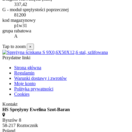
337,42
G - moduł sprężystości poprzecznej
81200
kod magazynowy
p1w31
grupa rabatowa
A
Tap to zoom
×
Przydatne linki
Strona główna
Regulamin
Warunki dostawy i zwrotów
Moje konto
Polityka prywatności
Cookies
Kontakt
HS Sprężyny Ewelina Szot-Baran
Byszów 8
58-217 Roztocznik
Poland