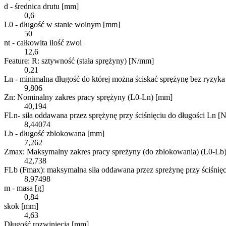
d - średnica drutu [mm]
0,6
L0 - długość w stanie wolnym [mm]
50
nt - całkowita ilość zwoi
12,6
Feature: R: sztywność (stała sprężyny) [N/mm]
0,21
Ln - minimalna długość do której można ściskać sprężynę bez ryzyka
9,806
Zn: Nominalny zakres pracy sprężyny (L0-Ln) [mm]
40,194
FLn- siła oddawana przez sprężynę przy ściśnięciu do długości Ln [N
8,44074
Lb - długość zblokowana [mm]
7,262
Zmax: Maksymalny zakres pracy spreżyny (do zblokowania) (L0-Lb
42,738
FLb (Fmax): maksymalna siła oddawana przez spreżynę przy ściśnię
8,97498
m - masa [g]
0,84
skok [mm]
4,63
Długość rozwinięcia [mm]