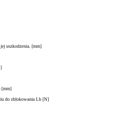
 jej uszkodzenia. [mm]
]
) [mm]
ciu do zblokowania Lb [N]