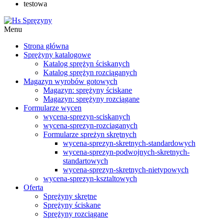
testowa
Menu
Strona główna
Sprężyny katalogowe
Katalog sprężyn ściskanych
Katalog sprężyn rozciąganych
Magazyn wyrobów gotowych
Magazyn: sprężyny ściskane
Magazyn: sprężyny rozciągane
Formularze wycen
wycena-sprezyn-sciskanych
wycena-sprezyn-rozciaganych
Formularze spreżyn skrętnych
wycena-sprezyn-skretnych-standardowych
wycena-sprezyn-podwojnych-skretnych-
standartowych
wycena-sprezyn-skretnych-nietypowych
wycena-sprezyn-ksztaltowych
Oferta
Sprężyny skrętne
Sprężyny ściskane
Sprężyny rozciągane