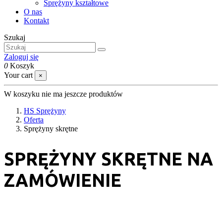
Sprężyny kształtowe
O nas
Kontakt
Szukaj
Zaloguj się
0
Koszyk
Your cart
×
W koszyku nie ma jeszcze produktów
HS Sprężyny
Oferta
Sprężyny skrętne
SPRĘŻYNY SKRĘTNE NA
ZAMÓWIENIE