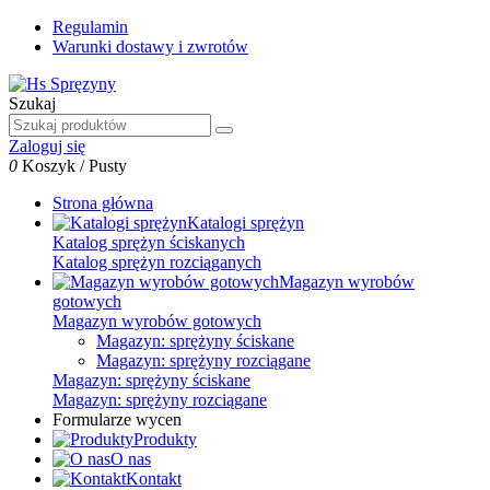
Regulamin
Warunki dostawy i zwrotów
Szukaj
Zaloguj się
0
Koszyk
/
Pusty
Strona główna
Katalogi sprężyn
Katalog sprężyn ściskanych
Katalog sprężyn rozciąganych
Magazyn wyrobów
gotowych
Magazyn wyrobów gotowych
Magazyn: sprężyny ściskane
Magazyn: sprężyny rozciągane
Magazyn: sprężyny ściskane
Magazyn: sprężyny rozciągane
Formularze wycen
Produkty
O nas
Kontakt