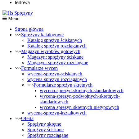
testowa
Menu
Strona główna
Sprężyny katalogowe
Katalog sprężyn ściskanych
Katalog sprężyn rozciąganych
Magazyn wyrobów gotowych
Magazyn: sprężyny ściskane
Magazyn: sprężyny rozciągane
Formularze wycen
wycena-sprezyn-sciskanych
wycena-sprezyn-rozciaganych
Formularze spreżyn skrętnych
wycena-sprezyn-skretnych-standardowych
wycena-sprezyn-podwojnych-skretnych-
standartowych
wycena-sprezyn-skretnych-nietypowych
wycena-sprezyn-ksztaltowych
Oferta
Sprężyny skrętne
Sprężyny ściskane
Sprężyny rozciągane