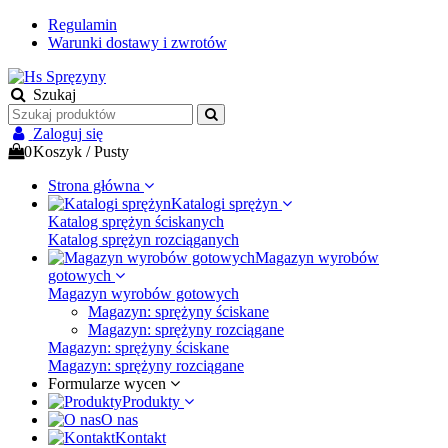
Regulamin
Warunki dostawy i zwrotów
Szukaj
Zaloguj się
0
Koszyk
/
Pusty
Strona główna
Katalogi sprężyn
Katalog sprężyn ściskanych
Katalog sprężyn rozciąganych
Magazyn wyrobów
gotowych
Magazyn wyrobów gotowych
Magazyn: sprężyny ściskane
Magazyn: sprężyny rozciągane
Magazyn: sprężyny ściskane
Magazyn: sprężyny rozciągane
Formularze wycen
Produkty
O nas
Kontakt