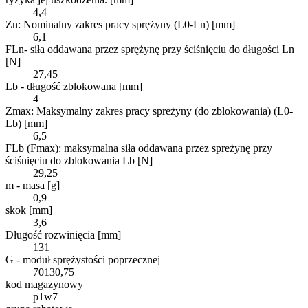
4,4
Zn: Nominalny zakres pracy sprężyny (L0-Ln) [mm]
6,1
FLn- siła oddawana przez sprężynę przy ściśnięciu do długości Ln
[N]
27,45
Lb - długość zblokowana [mm]
4
Zmax: Maksymalny zakres pracy spreżyny (do zblokowania) (L0-
Lb) [mm]
6,5
FLb (Fmax): maksymalna siła oddawana przez spreżynę przy
ściśnięciu do zblokowania Lb [N]
29,25
m - masa [g]
0,9
skok [mm]
3,6
Długość rozwinięcia [mm]
131
G - moduł sprężystości poprzecznej
70130,75
kod magazynowy
p1w7