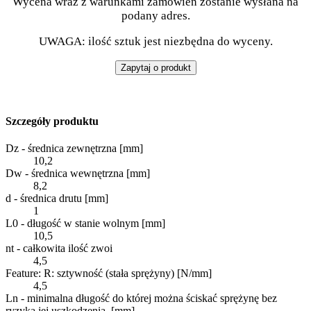
Wycena wraz z warunkami zamówień zostanie wysłana na
podany adres.
UWAGA: ilość sztuk jest niezbędna do wyceny.
Zapytaj o produkt
Szczegóły produktu
Dz - średnica zewnętrzna [mm]
10,2
Dw - średnica wewnętrzna [mm]
8,2
d - średnica drutu [mm]
1
L0 - długość w stanie wolnym [mm]
10,5
nt - całkowita ilość zwoi
4,5
Feature: R: sztywność (stała sprężyny) [N/mm]
4,5
Ln - minimalna długość do której można ściskać sprężynę bez
ryzyka jej uszkodzenia. [mm]