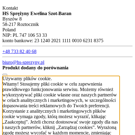
Kontakt
HS Sprężyny Ewelina Szot-Baran
Byszów 8
58-217 Roztocznik
Poland
NIP: PL 747 106 53 33
konto bankowe: 23 1240 2021 1111 0010 6231 8375
+48 733 82 40 68
biuro@hs-sprezyny.pl
Produkt dodany do porównania
Używamy plików cookie.
Witamy! Stosujemy pliki cookie w celu zapewnienia
prawidłowego funkcjonowania serwisu. Możemy również
wykorzystywać pliki cookie własne oraz naszych partnerów
w celach analitycznych i marketingowych, w szczególności
dopasowania treści reklamowych do Twoich preferencji.
Korzystanie z analitycznych i marketingowych plików
cookie wymaga zgody, którą możesz wyrazić, klikając
„Zaakceptuj”. Jeżeli chcesz dostosować swoje zgody dla nas
i naszych partnerów, kliknij „Zarządzaj cookies”. Wyrażoną
zgodę możesz wycofać w każdym momencie, zmieniając