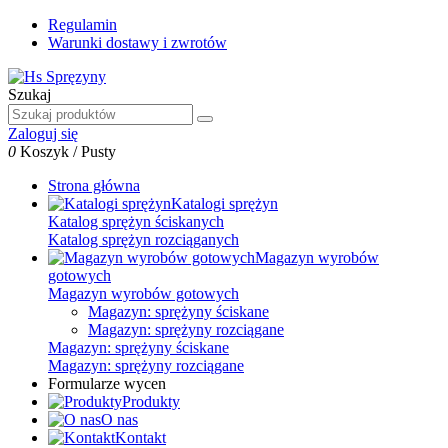
Regulamin
Warunki dostawy i zwrotów
Szukaj
Zaloguj się
0
Koszyk
/
Pusty
Strona główna
Katalogi sprężyn
Katalog sprężyn ściskanych
Katalog sprężyn rozciąganych
Magazyn wyrobów
gotowych
Magazyn wyrobów gotowych
Magazyn: sprężyny ściskane
Magazyn: sprężyny rozciągane
Magazyn: sprężyny ściskane
Magazyn: sprężyny rozciągane
Formularze wycen
Produkty
O nas
Kontakt