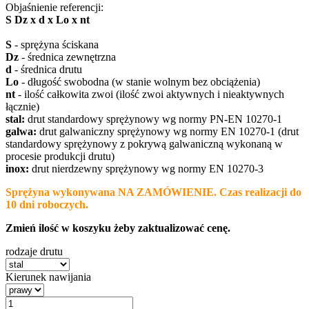
Objaśnienie referencji:
S Dz x d x Lo x nt
S
- sprężyna ściskana
Dz
- średnica zewnętrzna
d
- średnica drutu
Lo
- długość swobodna (w stanie wolnym bez obciążenia)
nt
- ilość całkowita zwoi (ilość zwoi aktywnych i nieaktywnych
łącznie)
stal:
drut standardowy sprężynowy wg normy PN-EN 10270-1
galwa:
drut galwaniczny sprężynowy wg normy EN 10270-1 (drut
standardowy sprężynowy z pokrywą galwaniczną wykonaną w
procesie produkcji drutu)
inox:
drut nierdzewny sprężynowy wg normy EN 10270-3
Sprężyna wykonywana NA ZAMÓWIENIE. Czas realizacji do
10 dni roboczych.
Zmień ilość w koszyku żeby zaktualizować cenę.
rodzaje drutu
Kierunek nawijania