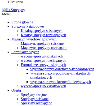
testowa
Menu
Strona główna
Sprężyny katalogowe
Katalog sprężyn ściskanych
Katalog sprężyn rozciąganych
Magazyn wyrobów gotowych
Magazyn: sprężyny ściskane
Magazyn: sprężyny rozciągane
Formularze wycen
wycena-sprezyn-sciskanych
wycena-sprezyn-rozciaganych
Formularze spreżyn skrętnych
wycena-sprezyn-skretnych-standardowych
wycena-sprezyn-podwojnych-skretnych-
standartowych
wycena-sprezyn-skretnych-nietypowych
wycena-sprezyn-ksztaltowych
Oferta
Sprężyny skrętne
Sprężyny ściskane
Sprężyny rozciągane