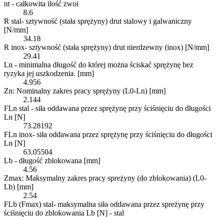
nt - całkowita ilość zwoi
8.6
R stal- sztywność (stała sprężyny) drut stalowy i galwaniczny
[N/mm]
34.18
R inox- sztywność (stała sprężyny) drut nierdzewny (inox) [N/mm]
29.41
Ln - minimalna długość do której można ściskać sprężynę bez
ryzyka jej uszkodzenia. [mm]
4.956
Zn: Nominalny zakres pracy sprężyny (L0-Ln) [mm]
2.144
FLn stal - siła oddawana przez sprężynę przy ściśnięciu do długości
Ln [N]
73.28192
FLn inox- siła oddawana przez sprężynę przy ściśnięciu do długości
Ln [N]
63.05504
Lb - długość zblokowana [mm]
4.56
Zmax: Maksymalny zakres pracy spreżyny (do zblokowania) (L0-
Lb) [mm]
2.54
FLb (Fmax) stal- maksymalna siła oddawana przez spreżynę przy
ściśnięciu do zblokowania Lb [N] - stal