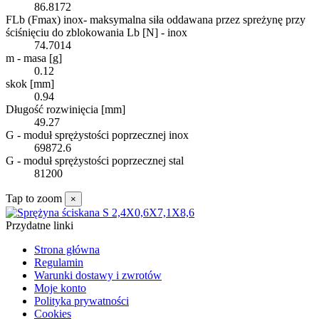
86.8172
FLb (Fmax) inox- maksymalna siła oddawana przez spreżynę przy
ściśnięciu do zblokowania Lb [N] - inox
74.7014
m - masa [g]
0.12
skok [mm]
0.94
Długość rozwinięcia [mm]
49.27
G - moduł sprężystości poprzecznej inox
69872.6
G - moduł sprężystości poprzecznej stal
81200
Tap to zoom
×
Przydatne linki
Strona główna
Regulamin
Warunki dostawy i zwrotów
Moje konto
Polityka prywatności
Cookies